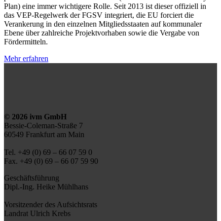
Plan) eine immer wichtigere Rolle. Seit 2013 ist dieser offiziell in
das VEP-Regelwerk der FGSV integriert, die EU forciert die
Verankerung in den einzelnen Mitgliedsstaaten auf kommunaler
Ebene über zahlreiche Projektvorhaben sowie die Vergabe von
Fördermitteln.
Mehr erfahren
©
2026
ivm GmbH
Bessie-Coleman-Straße 7
60549 Frankfurt am Main
Tel. +49 (0) 69 – 66 07 59 0
Fax. +49 (0) 69 – 66 07 59 90
Geschäftsführung
Dipl.-Ing. Heike Mühlhans
Vorsitzender des Aufsichtsrats
Landrat Ulrich Krebs