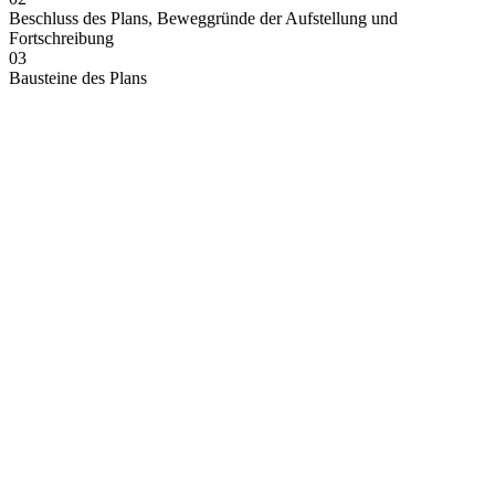
Beschluss des Plans, Beweggründe der Aufstellung und
Fortschreibung
03
Bausteine des Plans
04
Integration mit übergeordneten Plänen und federführendes
Amt/Abteilung bei Erstellung des Plans
05
Beteiligung
06
Aufwände (Kosten) und finanzielle Förderung
©
2026
ivm GmbH
Bessie-Coleman-Straße 7
60549 Frankfurt am Main
Tel. +49 (0) 69 – 66 07 59 0
Fax. +49 (0) 69 – 66 07 59 90
Geschäftsführung
Dipl.-Ing. Heike Mühlhans
Vorsitzender des Aufsichtsrats
Landrat Ulrich Krebs