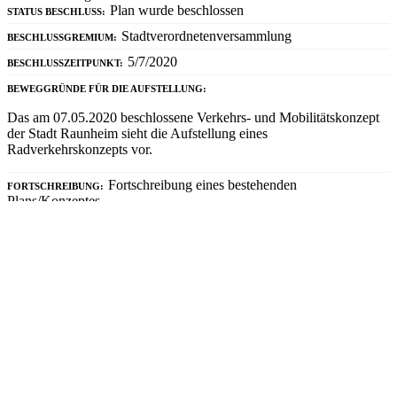
Plan wurde beschlossen
STATUS BESCHLUSS:
Stadtverordnetenversammlung
BESCHLUSSGREMIUM:
5/7/2020
BESCHLUSSZEITPUNKT:
BEWEGGRÜNDE FÜR DIE AUFSTELLUNG:
Das am 07.05.2020 beschlossene Verkehrs- und Mobilitätskonzept
der Stadt Raunheim sieht die Aufstellung eines
Radverkehrskonzepts vor.
Fortschreibung eines bestehenden
FORTSCHREIBUNG:
Plans/Konzeptes
Radverkehrskonzept
TITEL DES PLANS DER FORTGESCHRIEBEN WIRD:
2008
03
Bausteine des Plans
DISKUSSION DER VISIONEN/LEITBILDER DER KOMMUNE:
großer Bestandteil
PROBLEMANALYSE DER VERKEHRSSITUATION:
großer Bestandteil
BETEILIGUNGSVERFAHREN ZUR PROBLEMANALYSE:
kleiner Bestandteil