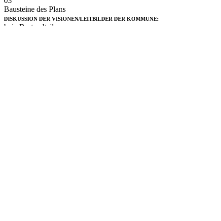
03
Bausteine des Plans
DISKUSSION DER VISIONEN/LEITBILDER DER KOMMUNE:
kein Bestandteil
PROBLEMANALYSE DER VERKEHRSSITUATION:
kein Bestandteil
BETEILIGUNGSVERFAHREN ZUR PROBLEMANALYSE:
kein Bestandteil
BETEILIGUNGSVERFAHREN ZUR MASSNAHMENENTWICKLUNG:
kein Bestandteil
BETEILIGUNGSVERFAHREN ZUR MASSNAHMENUMSETZUNG:
kein Bestandteil
MONITORING DER MASSNAHMENUMSETZUNG:
kein Bestandteil
WIRKUNGSABSCHÄTZUNG DER MASSNAHMEN:
kein Bestandteil
EVALUATION ZUR WIRKUNG DER MASSNAHMEN:
kein Bestandteil
04
Integration mit übergeordneten Plänen und federführendes
Amt/Abteilung bei Erstellung des Plans