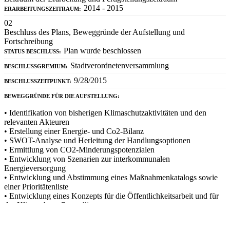
2014 - 2015
ERARBEITUNGSZEITRAUM:
02
Beschluss des Plans, Beweggründe der Aufstellung und
Fortschreibung
Plan wurde beschlossen
STATUS BESCHLUSS:
Stadtverordnetenversammlung
BESCHLUSSGREMIUM:
9/28/2015
BESCHLUSSZEITPUNKT:
BEWEGGRÜNDE FÜR DIE AUFSTELLUNG:
• Identifikation von bisherigen Klimaschutzaktivitäten und den
relevanten Akteuren
• Erstellung einer Energie- und Co2-Bilanz
• SWOT-Analyse und Herleitung der Handlungsoptionen
• Ermittlung von CO2-Minderungspotenzialen
• Entwicklung von Szenarien zur interkommunalen
Energieversorgung
• Entwicklung und Abstimmung eines Maßnahmenkatalogs sowie
einer Prioritätenliste
• Entwicklung eines Konzepts für die Öffentlichkeitsarbeit und für
das Klimaschutz-Controlling
es handelt sich um eine Neuaufstellung (keine
FORTSCHREIBUNG: