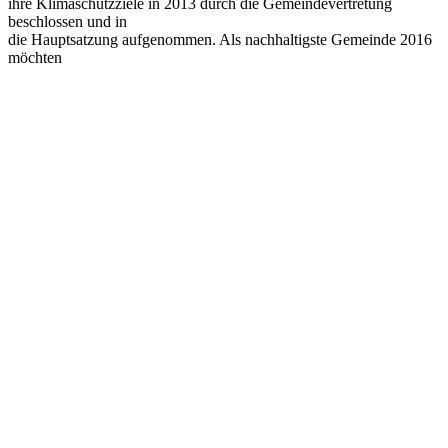
ihre Klimaschutzziele in 2013 durch die Gemeindevertretung
beschlossen und in
die Hauptsatzung aufgenommen. Als nachhaltigste Gemeinde 2016
möchten
wir unsere Klimaschutzziele zielgerichtet fortsetzen.
Fortschreibung des bestehenden Plans ist
FORTSCHREIBUNG:
vorgesehen
03
Bausteine des Plans
DISKUSSION DER VISIONEN/LEITBILDER DER KOMMUNE:
großer Bestandteil
PROBLEMANALYSE DER VERKEHRSSITUATION:
kleiner Bestandteil
BETEILIGUNGSVERFAHREN ZUR PROBLEMANALYSE:
großer Bestandteil
BETEILIGUNGSVERFAHREN ZUR MASSNAHMENENTWICKLUNG:
großer Bestandteil
BETEILIGUNGSVERFAHREN ZUR MASSNAHMENUMSETZUNG:
großer Bestandteil
MONITORING DER MASSNAHMENUMSETZUNG: