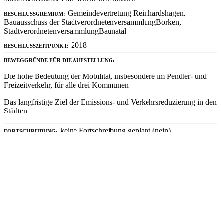
Gemeindevertretung Reinhardshagen,
BESCHLUSSGREMIUM:
Bauausschuss der StadtverordnetenversammlungBorken,
StadtverordnetenversammlungBaunatal
2018
BESCHLUSSZEITPUNKT:
BEWEGGRÜNDE FÜR DIE AUFSTELLUNG:
Die hohe Bedeutung der Mobilität, insbesondere im Pendler- und
Freizeitverkehr, für alle drei Kommunen
Das langfristige Ziel der Emissions- und Verkehrsreduzierung in den
Städten
keine Fortschreibung geplant (nein)
FORTSCHREIBUNG:
03
Bausteine des Plans
DISKUSSION DER VISIONEN/LEITBILDER DER KOMMUNE:
großer Bestandteil
PROBLEMANALYSE DER VERKEHRSSITUATION:
großer Bestandteil
BETEILIGUNGSVERFAHREN ZUR PROBLEMANALYSE:
kein Bestandteil