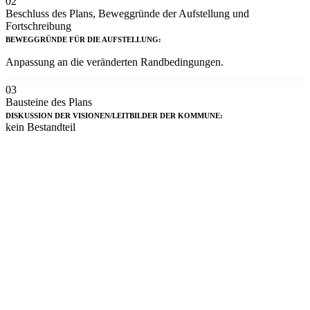
02
Beschluss des Plans, Beweggründe der Aufstellung und
Fortschreibung
BEWEGGRÜNDE FÜR DIE AUFSTELLUNG:
Anpassung an die veränderten Randbedingungen.
03
Bausteine des Plans
DISKUSSION DER VISIONEN/LEITBILDER DER KOMMUNE:
kein Bestandteil
PROBLEMANALYSE DER VERKEHRSSITUATION:
großer Bestandteil
BETEILIGUNGSVERFAHREN ZUR PROBLEMANALYSE:
kein Bestandteil
BETEILIGUNGSVERFAHREN ZUR MASSNAHMENENTWICKLUNG:
kein Bestandteil
BETEILIGUNGSVERFAHREN ZUR MASSNAHMENUMSETZUNG:
kein Bestandteil
MONITORING DER MASSNAHMENUMSETZUNG:
kein Bestandteil