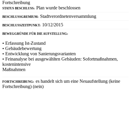
Fortschreibung
Plan wurde beschlossen
STATUS BESCHLUSS:
Stadtverordnetenversammlung
BESCHLUSSGREMIUM:
10/12/2015
BESCHLUSSZEITPUNKT:
BEWEGGRÜNDE FÜR DIE AUFSTELLUNG:
• Erfassung Ist-Zustand
• Gebäudebewertung
• Entwicklung von Sanierungsvarianten
• Feinanalyse bei ausgewählten Gebäuden: Sofortmaßnahmen,
kostenintensive
Maßnahmen
es handelt sich um eine Neuaufstellung (keine
FORTSCHREIBUNG:
Fortschreibung) (nein)
03
Bausteine des Plans
DISKUSSION DER VISIONEN/LEITBILDER DER KOMMUNE:
kein Bestandteil
PROBLEMANALYSE DER VERKEHRSSITUATION:
kein Bestandteil