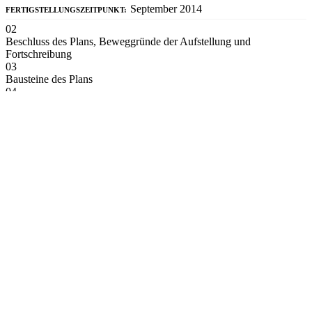
September 2014
FERTIGSTELLUNGSZEITPUNKT:
02
Beschluss des Plans, Beweggründe der Aufstellung und
Fortschreibung
03
Bausteine des Plans
04
Integration mit übergeordneten Plänen und federführendes
Amt/Abteilung bei Erstellung des Plans
05
Beteiligung
Sonstige
und zwar:
Witzenhauseninstitut für Abfall, Umwelt und Energie
GmbH
06
Aufwände (Kosten) und finanzielle Förderung
©
2026
ivm GmbH
Bessie-Coleman-Straße 7
60549 Frankfurt am Main
Tel. +49 (0) 69 – 66 07 59 0
Fax. +49 (0) 69 – 66 07 59 90